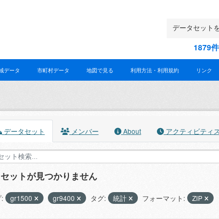
187
域データ
市町村データ
地図で見る
利用方法・利用規約
リンク
データセット
メンバー
About
アクティビティ
タセットが見つかりません
:
gr1500
gr9400
タグ:
統計
フォーマット:
ZIP