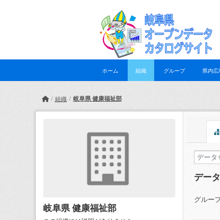
Skip to main content
ホーム
組織
グループ
県内広
岐阜県 健康福祉部
組織
デー
グループ
岐阜県 健康福祉部