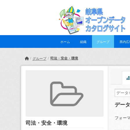
Skip to main content
ホーム
組織
グループ
県内広
司法・安全・環境
グループ
デー
フォーマ
司法・安全・環境