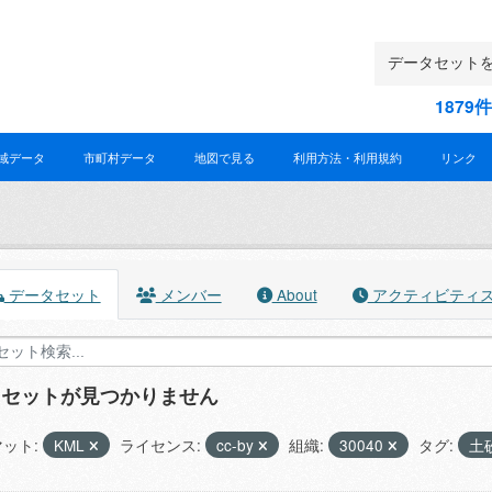
187
域データ
市町村データ
地図で見る
利用方法・利用規約
リンク
データセット
メンバー
About
アクティビティ
タセットが見つかりません
ット:
KML
ライセンス:
cc-by
組織:
30040
タグ:
土