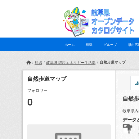
Skip to main content
ホーム
組織
グループ
県内広
自然歩道マップ
組織
岐阜県 環境エネルギー生活部
自然歩道マップ
フォロワー
自然
0
岐阜県内
データ