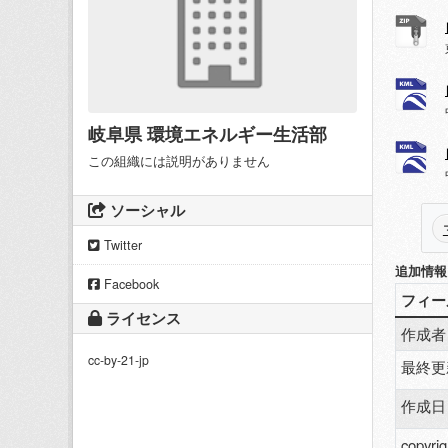
岐阜県 環境エネルギー生活部
この組織には説明がありません
ソーシャル
Twitter
追加情報
Facebook
フィー
ライセンス
作成者
cc-by-21-jp
最終更
作成日
copyrig