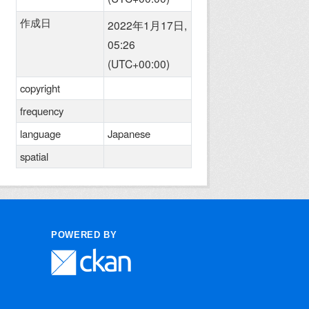
作成日
2022年1月17日,
05:26
(UTC+00:00)
copyright
frequency
language
Japanese
spatial
POWERED BY