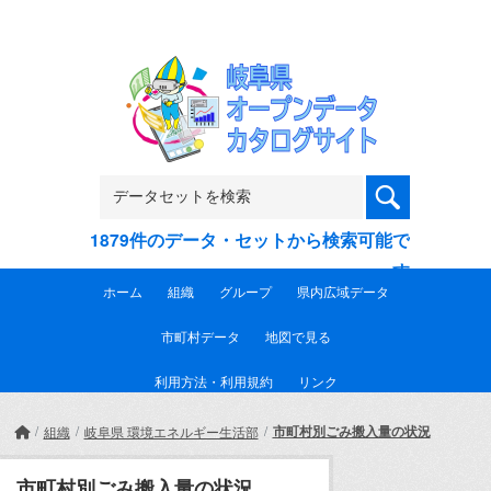
Skip to main content
1879件のデータ・セットから検索可能で
す
ホーム
組織
グループ
県内広域データ
市町村データ
地図で見る
利用方法・利用規約
リンク
市町村別ごみ搬入量の状況
組織
岐阜県 環境エネルギー生活部
市町村別ごみ搬入量の状況