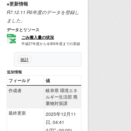
※更新情報
R7.12.11 R5年度のデータを登録し
ました。
データとリソース
ごみ搬入量の状況
平成27年度から令和5年度までの実績
統計
追加情報
フィールド
値
作成者
岐阜県 環境エネ
ルギー生活部 廃
棄物対策課
最終更新
2025年12月11
日, 04:41
(UTC+00:00)