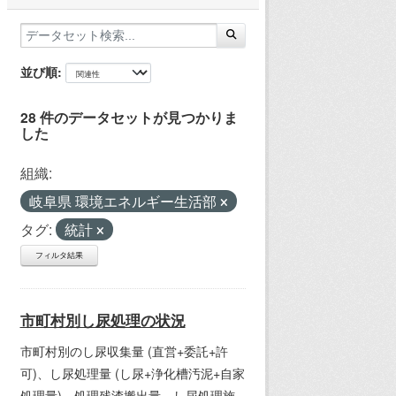
並び順
28 件のデータセットが見つかりま
した
組織:
岐阜県 環境エネルギー生活部
タグ:
統計
フィルタ結果
市町村別し尿処理の状況
市町村別のし尿収集量 (直営+委託+許
可)、し尿処理量 (し尿+浄化槽汚泥+自家
処理量)、処理残渣搬出量、し尿処理施