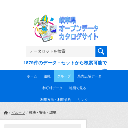
Skip to main content
1879件のデータ・セットから検索可能で
す
ホーム
組織
グループ
県内広域データ
市町村データ
地図で見る
利用方法・利用規約
リンク
司法・安全・環境
グループ