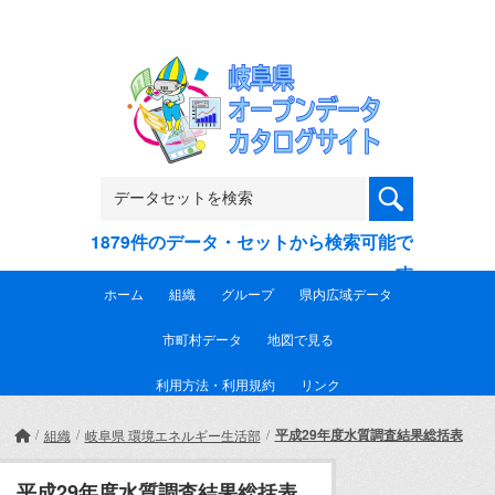
Skip to main content
1879件のデータ・セットから検索可能で
す
ホーム
組織
グループ
県内広域データ
市町村データ
地図で見る
利用方法・利用規約
リンク
平成29年度水質調査結果総括表
組織
岐阜県 環境エネルギー生活部
平成29年度水質調査結果総括表