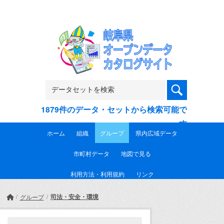
Skip to main content
1879件のデータ・セットから検索可能で
す
ホーム
組織
グループ
県内広域データ
市町村データ
地図で見る
利用方法・利用規約
リンク
司法・安全・環境
グループ