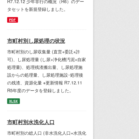
R7.12.12 少年非行の概況（R6）のデー
タセットを新規登録しました。
PDF
市町村別し尿処理の状況
市町村別のし尿収集量 (直営+委託+許
可)、し尿処理量 (し尿+浄化槽汚泥+自家
処理量)、処理残渣搬出量、し尿処理施
設からの処理量、し尿処理施設･処理後
の残渣、資源化量 ※更新情報 R7.12.11
R5年度のデータを登録しました。
XLSX
市町村別水洗化人口
市町村別の総人口 (非水洗化人口+水洗化