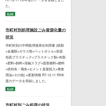
た。
XLSX
市町村別処理施設ごみ資源化量の
状況
市町村別の中間処理後再生利用量 (紙類
+金属類+ガラス類+ペットボトル+容器
包装プラスチック+プラスチック類+布類
+肥料+飼料+溶融スラグ+固形燃料+燃料
+焼却灰・飛灰+セメント直接投入+廃食
用油+その他) ※更新情報 R7.12.11 R5年
度のデータを登録しました。
XLSX
市町村別ごみ処理の状況