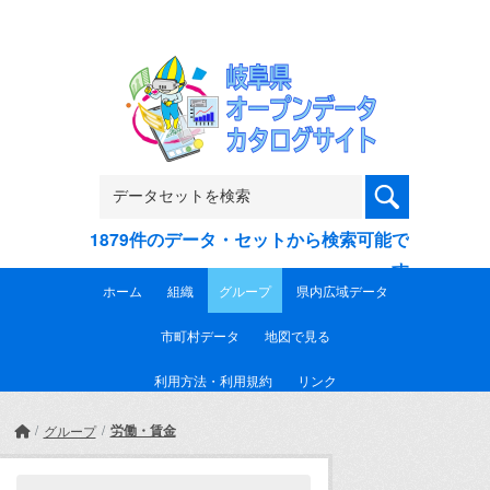
Skip to main content
1879件のデータ・セットから検索可能で
す
ホーム
組織
グループ
県内広域データ
市町村データ
地図で見る
利用方法・利用規約
リンク
労働・賃金
グループ