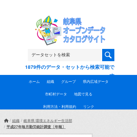
Skip to main content
1879件のデータ・セットから検索可能で
す
ホーム
組織
グループ
県内広域データ
市町村データ
地図で見る
利用方法・利用規約
リンク
組織
岐阜県 環境エネルギー生活部
平成27年毎月勤労統計調査〔年報〕