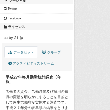
ソーシャル
Twitter
Facebook
ライセンス
cc-by-21-jp
データセット
グループ
アクティビティストリーム
平成27年毎月勤労統計調査〔年
報〕
労働者の賃金、労働時間及び雇用の毎
月の変動を明らかにすることを目的と
して厚生労働省が実施する調査です。
平成２７年分の岐阜県の結果をとりま