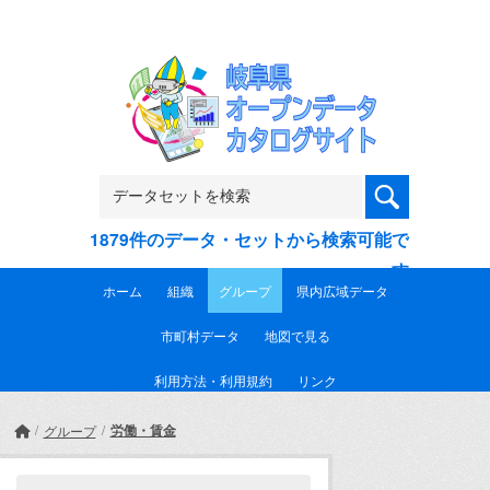
Skip to main content
1879件のデータ・セットから検索可能で
す
ホーム
組織
グループ
県内広域データ
市町村データ
地図で見る
利用方法・利用規約
リンク
労働・賃金
グループ