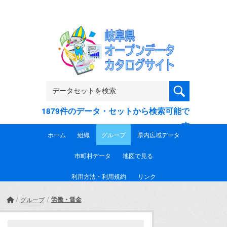
Skip to main content
1879件のデータ・セットから検索可能で
す
ホーム
組織
グループ
県内広域データ
市町村データ
地図で見る
利用方法・利用規約
リンク
労働・賃金
グループ