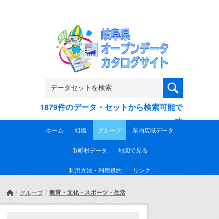
Skip to main content
1879件のデータ・セットから検索可能で
す
ホーム
組織
グループ
県内広域データ
市町村データ
地図で見る
利用方法・利用規約
リンク
教育・文化・スポーツ・生活
グループ