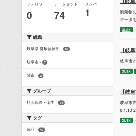
【岐阜
フォロワー
データセット
メンバー
1
0
74
廃棄物の
データ
XLSX
組織
岐阜県 健康福祉部
-
【岐阜
65
岐阜市か
岐阜市
-
7
XLSX
関市
-
2
グループ
【岐阜
岐阜市
社会保障・衛生
-
74
8.1.
タグ
XLSX
統計
-
49