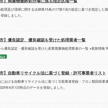
市】廃棄物最終処分場に係る指定区域一覧
処理及び清掃に関する法律第15条の17第1項の規定に基づき指定した指定区域の
を登録しました。
市】優良認定、優良確認を受けた処理業者一覧
ら優良認定・優良確認を受けた産業廃棄物処理業者の一覧 ※更新情報 R8.
XLS
市】自動車リサイクル法に基づく登録・許可事業者リスト
内における自動車リサイクル法に基づく引取業者登録・フロン類回収業者登
13 2025年4月1日時点のデータを登録しました。