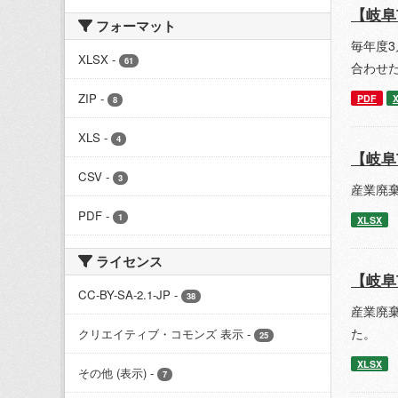
【岐阜
フォーマット
毎年度
XLSX
-
61
合わせた
ZIP
-
PDF
8
XLS
-
4
【岐阜
CSV
-
3
産業廃棄
PDF
-
1
XLSX
ライセンス
【岐阜
CC-BY-SA-2.1-JP
-
38
産業廃棄
た。
クリエイティブ・コモンズ 表示
-
25
XLSX
その他 (表示)
-
7