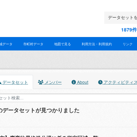
187
域データ
市町村データ
地図で見る
利用方法・利用規約
リンク
データセット
メンバー
About
アクティビティ
件のデータセットが見つかりました