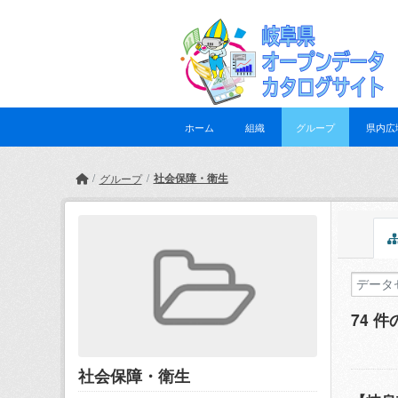
Skip to main content
ホーム
組織
グループ
県内広
社会保障・衛生
グループ
74 
社会保障・衛生