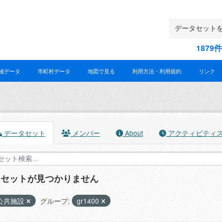
187
域データ
市町村データ
地図で見る
利用方法・利用規約
リンク
データセット
メンバー
About
アクティビティ
タセットが見つかりません
公共施設
グループ:
gr1400