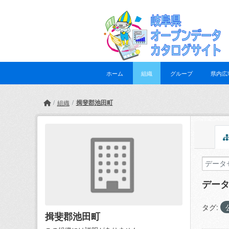
Skip to main content
ホーム
組織
グループ
県内広
揖斐郡池田町
組織
デー
タグ:
揖斐郡池田町