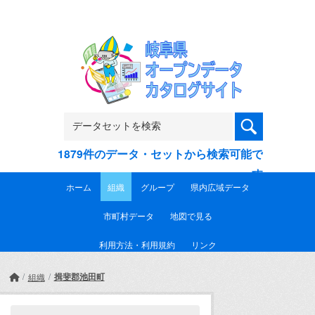
Skip to main content
1879件のデータ・セットから検索可能で
す
ホーム
組織
グループ
県内広域データ
市町村データ
地図で見る
利用方法・利用規約
リンク
揖斐郡池田町
組織