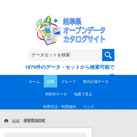
Skip to main content
1879件のデータ・セットから検索可能で
す
ホーム
組織
グループ
県内広域データ
市町村データ
地図で見る
利用方法・利用規約
リンク
揖斐郡池田町
組織