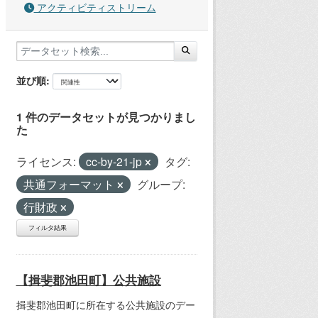
アクティビティストリーム
並び順
1 件のデータセットが見つかりまし
た
ライセンス:
cc-by-21-jp
タグ:
共通フォーマット
グループ:
行財政
フィルタ結果
【揖斐郡池田町】公共施設
揖斐郡池田町に所在する公共施設のデー