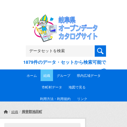
Skip to main content
1879件のデータ・セットから検索可能で
す
ホーム
組織
グループ
県内広域データ
市町村データ
地図で見る
利用方法・利用規約
リンク
揖斐郡池田町
組織