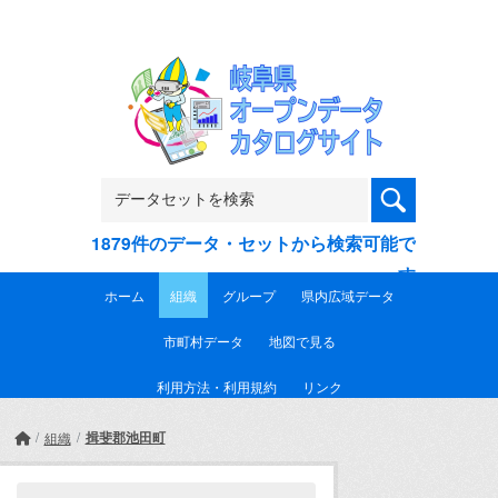
Skip to main content
1879件のデータ・セットから検索可能で
す
ホーム
組織
グループ
県内広域データ
市町村データ
地図で見る
利用方法・利用規約
リンク
揖斐郡池田町
組織