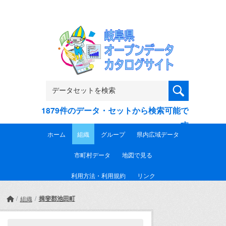
Skip to main content
1879件のデータ・セットから検索可能で
す
ホーム
組織
グループ
県内広域データ
市町村データ
地図で見る
利用方法・利用規約
リンク
揖斐郡池田町
組織