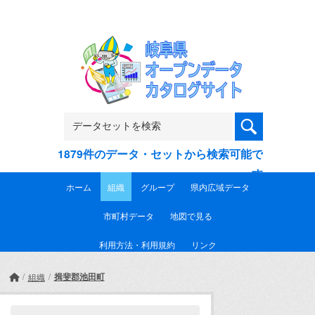
Skip to main content
1879件のデータ・セットから検索可能で
す
ホーム
組織
グループ
県内広域データ
市町村データ
地図で見る
利用方法・利用規約
リンク
揖斐郡池田町
組織