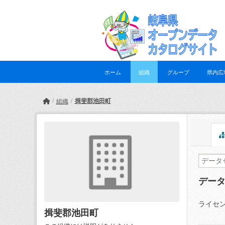
Skip to main content
ホーム
組織
グループ
県内広
揖斐郡池田町
組織
デー
ライセン
揖斐郡池田町