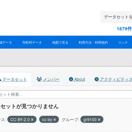
187
域データ
市町村データ
地図で見る
利用方法・利用規約
リンク
データセット
メンバー
About
アクティビティ
タセットが見つかりません
ス:
CC-BY-2.0
cc-by
グループ:
gr9100