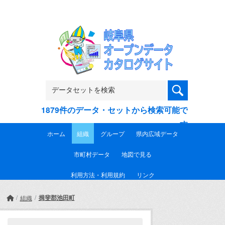
Skip to main content
1879件のデータ・セットから検索可能で
す
ホーム
組織
グループ
県内広域データ
市町村データ
地図で見る
利用方法・利用規約
リンク
揖斐郡池田町
組織