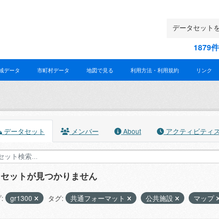
187
域データ
市町村データ
地図で見る
利用方法・利用規約
リンク
データセット
メンバー
About
アクティビティ
タセットが見つかりません
:
gr1300
タグ:
共通フォーマット
公共施設
マップ