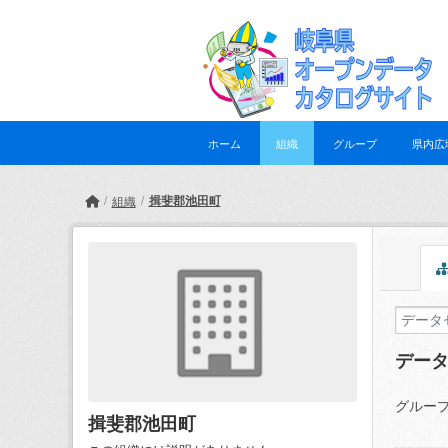
Skip to main content
ホーム
組織
グループ
県内広
揖斐郡池田町
組織
デー
グループ
揖斐郡池田町