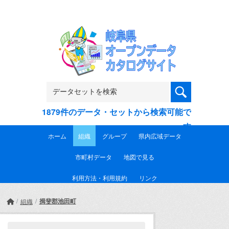
Skip to main content
1879件のデータ・セットから検索可能で
す
ホーム
組織
グループ
県内広域データ
市町村データ
地図で見る
利用方法・利用規約
リンク
揖斐郡池田町
組織