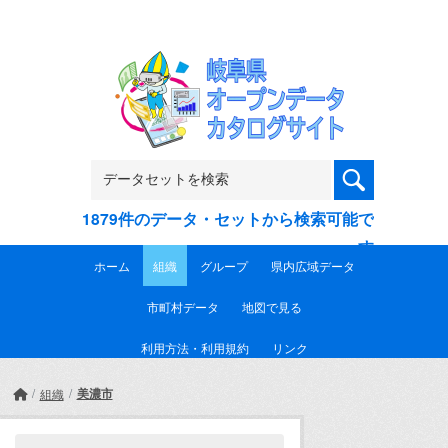
Skip to main content
1879件のデータ・セットから検索可能で
す
ホーム
組織
グループ
県内広域データ
市町村データ
地図で見る
利用方法・利用規約
リンク
美濃市
組織