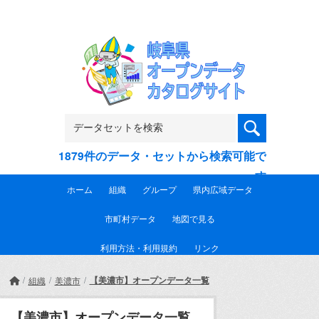
Skip to main content
1879件のデータ・セットから検索可能で
す
ホーム
組織
グループ
県内広域データ
市町村データ
地図で見る
利用方法・利用規約
リンク
【美濃市】オープンデータ一覧
組織
美濃市
【美濃市】オープンデータ一覧