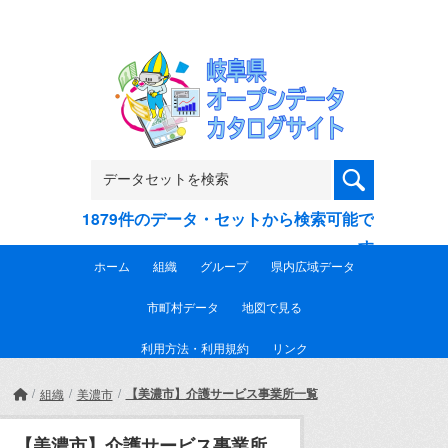
Skip to main content
1879件のデータ・セットから検索可能で
す
ホーム
組織
グループ
県内広域データ
市町村データ
地図で見る
利用方法・利用規約
リンク
【美濃市】介護サービス事業所一覧
組織
美濃市
【美濃市】介護サービス事業所