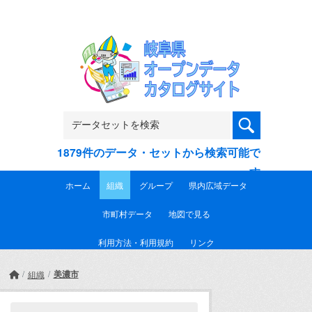
Skip to main content
1879件のデータ・セットから検索可能で
す
ホーム
組織
グループ
県内広域データ
市町村データ
地図で見る
利用方法・利用規約
リンク
美濃市
組織