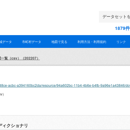
187
域データ
市町村データ
地図で見る
利用方法・利用規約
リンク
覧（csv）（202207）
）
-0c35-48ce-acbc-a394160bc2da/resource/94a602bc-11b4-4b6e-b4fb-9a96e1a43846/
v）
ディクショナリ