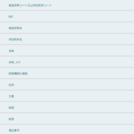
都道府県コード又は市区町村コード
NO
都道府県名
市区町村名
名称
名称_カナ
医療機関の種類
住所
方書
緯度
経度
電話番号