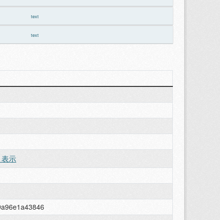
text
text
 表示
9a96e1a43846