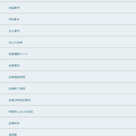
内線番号
FAX番号
法人番号
法人の名称
医療機関コード
診療曜日
診療開始時間
診療終了時間
診療日時特記事項
時間外における対応
診療科目
病床数