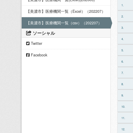
1.
【美濃市】医療機関一覧（Excel）（202207）
2.
【美濃市】医療機関一覧（csv）（202207）
3.
ソーシャル
4.
Twitter
5.
Facebook
6.
7.
8.
9.
10.
11.
12.