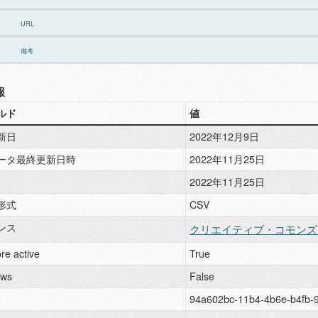
URL
備考
報
ルド
値
新日
2022年12月9日
ータ最終更新日時
2022年11月25日
2022年11月25日
形式
CSV
ンス
クリエイティブ・コモンズ
re active
True
ews
False
94a602bc-11b4-4b6e-b4fb-