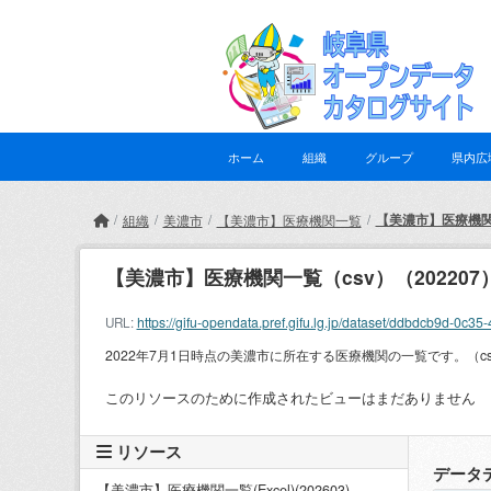
Skip to main content
ホーム
組織
グループ
県内広
【美濃市】医療機関一
組織
美濃市
【美濃市】医療機関一覧
【美濃市】医療機関一覧（csv）（202207
https://gifu-opendata.pref.gifu.lg.jp/dataset/ddbdcb9d
URL:
2022年7月1日時点の美濃市に所在する医療機関の一覧です。（cs
このリソースのために作成されたビューはまだありません
リソース
データ
【美濃市】医療機関一覧(Excel)(202603)