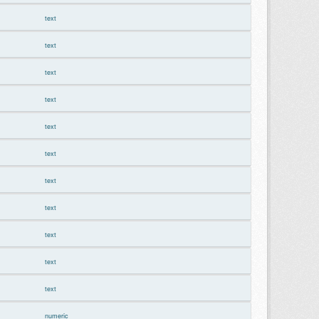
text
text
text
text
text
text
text
text
text
text
text
numeric