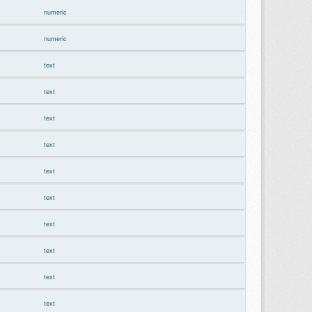
numeric
numeric
text
text
text
text
text
text
text
text
text
text