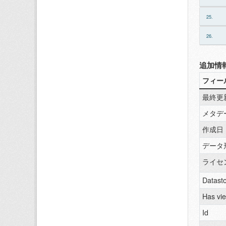
25.
26.
追加情
フィー
最終更
メタデ
作成日
データ
ライセ
Datasto
Has vi
Id