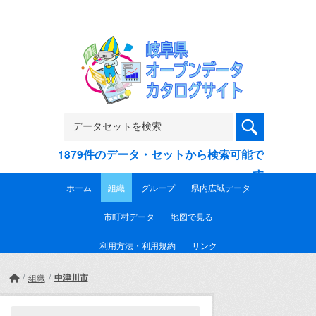
Skip to main content
1879件のデータ・セットから検索可能で
す
ホーム
組織
グループ
県内広域データ
市町村データ
地図で見る
利用方法・利用規約
リンク
中津川市
組織