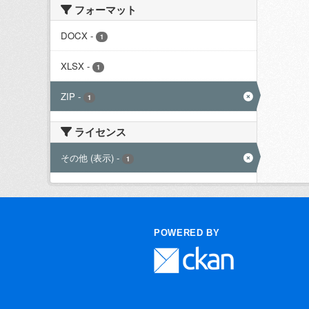
フォーマット
DOCX
-
1
XLSX
-
1
ZIP
-
1
ライセンス
その他 (表示)
-
1
POWERED BY