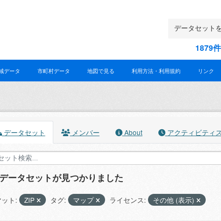
187
域データ
市町村データ
地図で見る
利用方法・利用規約
リンク
データセット
メンバー
About
アクティビティ
のデータセットが見つかりました
ット:
ZIP
タグ:
マップ
ライセンス:
その他 (表示)