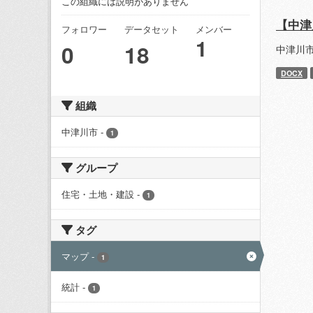
この組織には説明がありません
【中津
フォロワー
データセット
メンバー
1
0
18
中津川
DOCX
組織
中津川市
-
1
グループ
住宅・土地・建設
-
1
タグ
マップ
-
1
統計
-
1