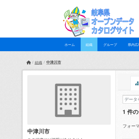
Skip to main content
ホーム
組織
グループ
県内広
中津川市
組織
1 件
フォーマ
中津川市