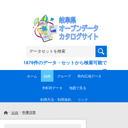
Skip to main content
1879件のデータ・セットから検索可能で
す
ホーム
組織
グループ
県内広域データ
市町村データ
地図で見る
利用方法・利用規約
リンク
中津川市
組織