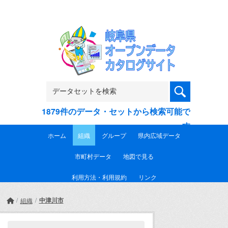
Skip to main content
1879件のデータ・セットから検索可能で
す
ホーム
組織
グループ
県内広域データ
市町村データ
地図で見る
利用方法・利用規約
リンク
中津川市
組織