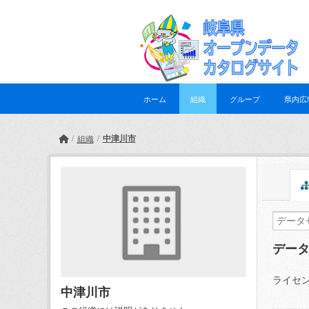
Skip to main content
ホーム
組織
グループ
県内広
中津川市
組織
デー
ライセン
中津川市