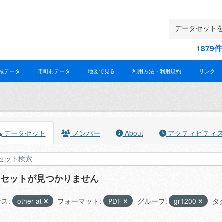
187
域データ
市町村データ
地図で見る
利用方法・利用規約
リンク
データセット
メンバー
About
アクティビティ
タセットが見つかりません
ス:
other-at
フォーマット:
PDF
グループ:
gr1200
タ