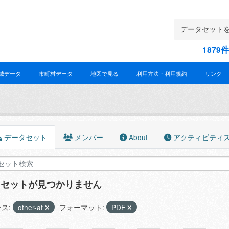
187
域データ
市町村データ
地図で見る
利用方法・利用規約
リンク
データセット
メンバー
About
アクティビティ
タセットが見つかりません
ス:
other-at
フォーマット:
PDF