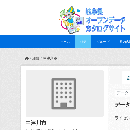
Skip to main content
ホーム
組織
グループ
県内広
中津川市
組織
デー
ライセン
中津川市