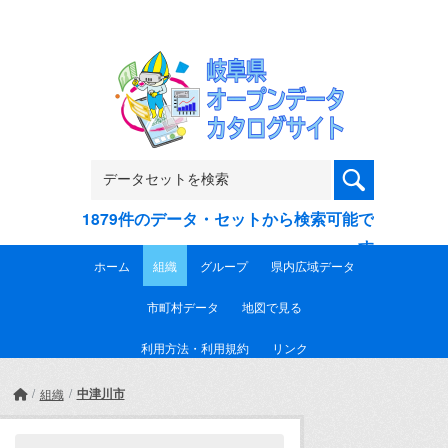
Skip to main content
1879件のデータ・セットから検索可能で
す
ホーム
組織
グループ
県内広域データ
市町村データ
地図で見る
利用方法・利用規約
リンク
中津川市
組織