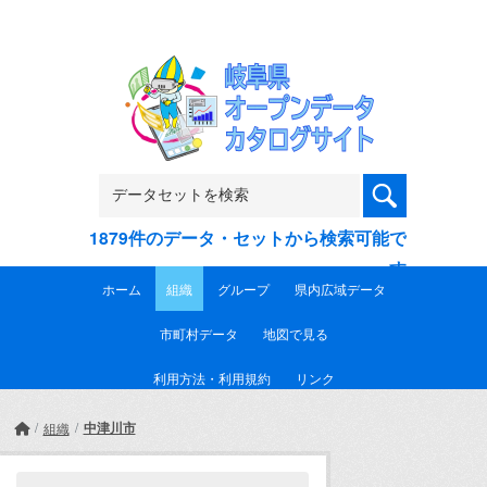
Skip to main content
1879件のデータ・セットから検索可能で
す
ホーム
組織
グループ
県内広域データ
市町村データ
地図で見る
利用方法・利用規約
リンク
中津川市
組織