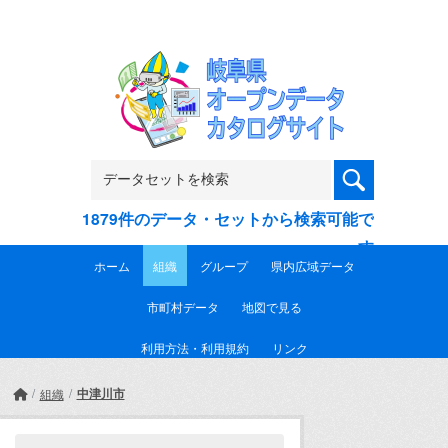
Skip to main content
1879件のデータ・セットから検索可能で
す
ホーム
組織
グループ
県内広域データ
市町村データ
地図で見る
利用方法・利用規約
リンク
中津川市
組織