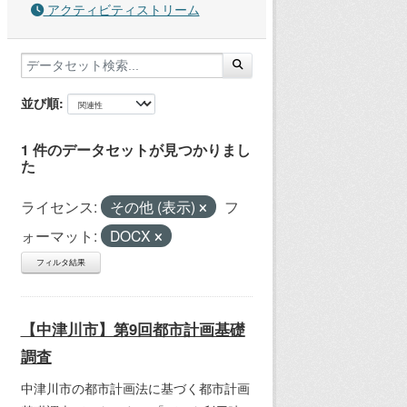
アクティビティストリーム
並び順
1 件のデータセットが見つかりまし
た
ライセンス:
その他 (表示)
フ
ォーマット:
DOCX
フィルタ結果
【中津川市】第9回都市計画基礎
調査
中津川市の都市計画法に基づく都市計画