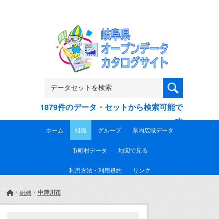
Skip to main content
1879件のデータ・セットから検索可能で
す
ホーム
組織
グループ
県内広域データ
市町村データ
地図で見る
利用方法・利用規約
リンク
中津川市
組織