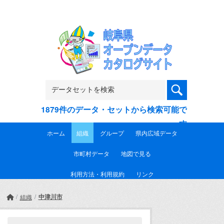
Skip to main content
1879件のデータ・セットから検索可能で
す
ホーム
組織
グループ
県内広域データ
市町村データ
地図で見る
利用方法・利用規約
リンク
中津川市
組織