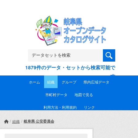
Skip to main content
1879件のデータ・セットから検索可能で
す
ホーム
組織
グループ
県内広域データ
市町村データ
地図で見る
利用方法・利用規約
リンク
岐阜県 公安委員会
組織