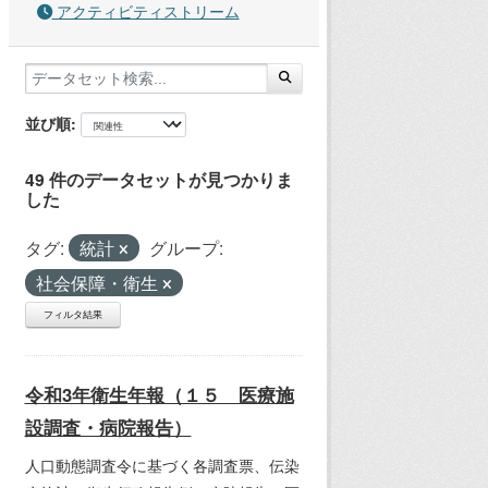
アクティビティストリーム
並び順
49 件のデータセットが見つかりま
した
タグ:
統計
グループ:
社会保障・衛生
フィルタ結果
令和3年衛生年報（１５ 医療施
設調査・病院報告）
人口動態調査令に基づく各調査票、伝染