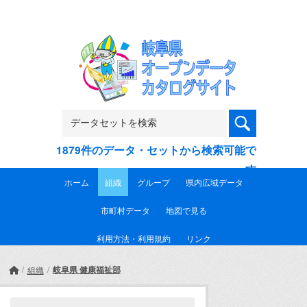
Skip to main content
1879件のデータ・セットから検索可能で
す
ホーム
組織
グループ
県内広域データ
市町村データ
地図で見る
利用方法・利用規約
リンク
岐阜県 健康福祉部
組織