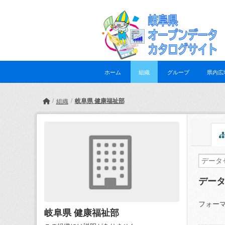
Skip to main content
ホーム
組織
グループ
県内広
岐阜県 健康福祉部
組織
デー
フォーマ
岐阜県 健康福祉部