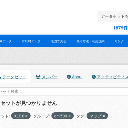
187
域データ
市町村データ
地図で見る
利用方法・利用規約
リンク
データセット
メンバー
About
アクティビティ
タセットが見つかりません
ット:
XLSX
グループ:
gr1500
タグ:
マップ