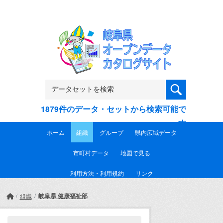
Skip to main content
1879件のデータ・セットから検索可能で
す
ホーム
組織
グループ
県内広域データ
市町村データ
地図で見る
利用方法・利用規約
リンク
岐阜県 健康福祉部
組織