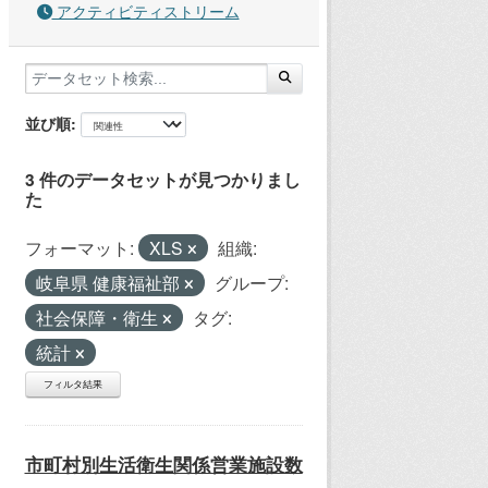
アクティビティストリーム
並び順
3 件のデータセットが見つかりまし
た
フォーマット:
XLS
組織:
岐阜県 健康福祉部
グループ:
社会保障・衛生
タグ:
統計
フィルタ結果
市町村別生活衛生関係営業施設数