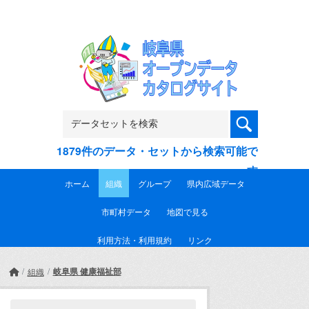
Skip to main content
1879件のデータ・セットから検索可能で
す
ホーム
組織
グループ
県内広域データ
市町村データ
地図で見る
利用方法・利用規約
リンク
岐阜県 健康福祉部
組織