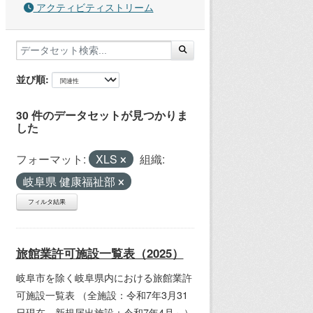
アクティビティストリーム
並び順
30 件のデータセットが見つかりま
した
フォーマット:
XLS
組織:
岐阜県 健康福祉部
フィルタ結果
旅館業許可施設一覧表（2025）
岐阜市を除く岐阜県内における旅館業許
可施設一覧表 （全施設：令和7年3月31
日現在、新規届出施設：令和7年4月～）