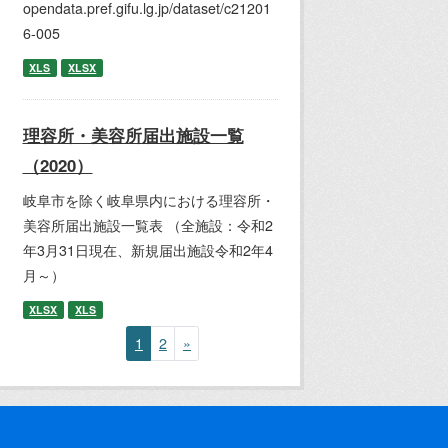
opendata.pref.gifu.lg.jp/dataset/c21201
6-005
XLS
XLSX
理容所・美容所届出施設一覧
（2020）
岐阜市を除く岐阜県内における理容所・
美容所届出施設一覧表 （全施設：令和2
年3月31日現在、新規届出施設令和2年4
月～）
XLSX
XLS
1
2
»