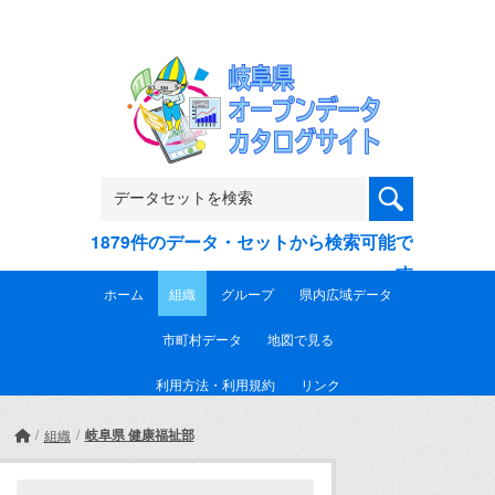
Skip to main content
1879件のデータ・セットから検索可能で
す
ホーム
組織
グループ
県内広域データ
市町村データ
地図で見る
利用方法・利用規約
リンク
岐阜県 健康福祉部
組織