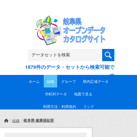
Skip to main content
1879件のデータ・セットから検索可能で
す
ホーム
組織
グループ
県内広域データ
市町村データ
地図で見る
利用方法・利用規約
リンク
岐阜県 健康福祉部
組織