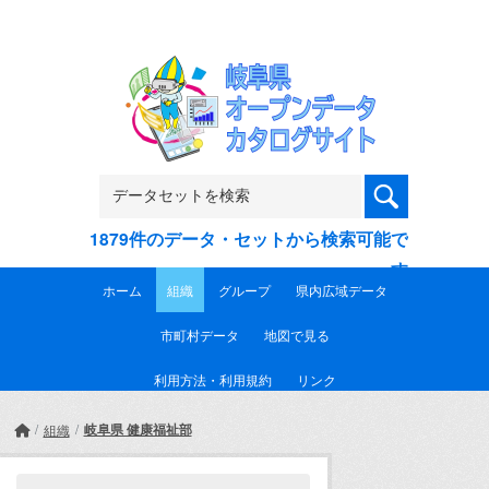
Skip to main content
1879件のデータ・セットから検索可能で
す
ホーム
組織
グループ
県内広域データ
市町村データ
地図で見る
利用方法・利用規約
リンク
岐阜県 健康福祉部
組織