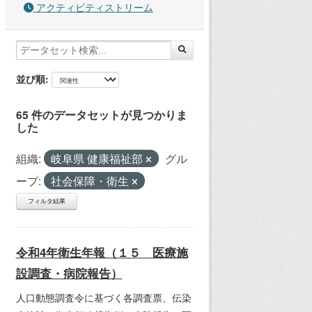
アクティビティストリーム
並び順
65 件のデータセットが見つかりま
した
組織:
岐阜県 健康福祉部
グル
ープ:
社会保障・衛生
フィルタ結果
令和4年衛生年報（１５ 医療施
設調査・病院報告）
人口動態調査令に基づく各調査票、伝染