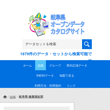
Skip to main content
1879件のデータ・セットから検索可能で
す
ホーム
組織
グループ
県内広域データ
市町村データ
地図で見る
利用方法・利用規約
リンク
岐阜県 健康福祉部
組織