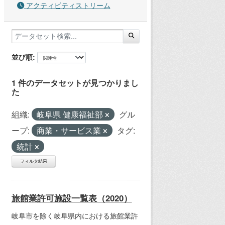
アクティビティストリーム
並び順
1 件のデータセットが見つかりまし
た
組織:
岐阜県 健康福祉部
グル
ープ:
商業・サービス業
タグ:
統計
フィルタ結果
旅館業許可施設一覧表（2020）
岐阜市を除く岐阜県内における旅館業許