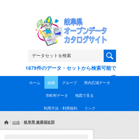
Skip to main content
1879件のデータ・セットから検索可能で
す
ホーム
組織
グループ
県内広域データ
市町村データ
地図で見る
利用方法・利用規約
リンク
岐阜県 健康福祉部
組織